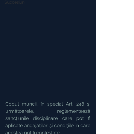
Succesiuni
Codul muncii, în special Art. 248 și 
următoarele, reglementează 
sancțiunile disciplinare care pot fi 
aplicate angajaților și condițiile în care 
acestea pot fi contestate.