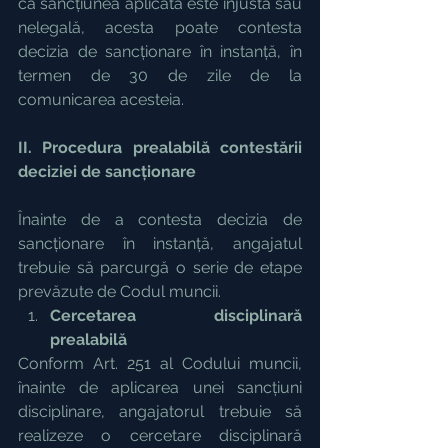
că sancțiunea aplicată este injustă sau 
nelegală, acesta poate contesta 
decizia de sancționare în instanță, în 
termen de 30 de zile de la 
comunicarea acesteia.
II. Procedura prealabilă contestării 
deciziei de sancționare
Înainte de a contesta decizia de 
sancționare în instanță, angajatul 
trebuie să parcurgă o serie de etape 
prevăzute de Codul muncii.
Cercetarea disciplinară 
prealabilă
Conform Art. 251 al Codului muncii, 
înainte de aplicarea unei sancțiuni 
disciplinare, angajatorul trebuie să 
realizeze o cercetare disciplinară 