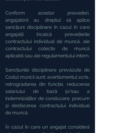
Conform acestor prevederi, 
angajatorii au dreptul să aplice 
sancțiuni disciplinare în cazul în care 
angajații încalcă prevederile 
contractului individual de muncă, ale 
contractului colectiv de muncă 
aplicabil sau ale regulamentului intern.
Sancțiunile disciplinare prevăzute de 
Codul muncii sunt: avertismentul scris, 
retrogradarea din funcție, reducerea 
salariului de bază și/sau a 
indemnizațiilor de conducere, precum 
și desfacerea contractului individual 
de muncă.
În cazul în care un angajat consideră 