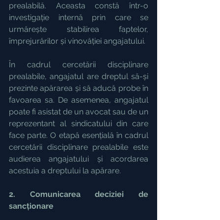
prealabilă. Aceasta constă într-o 
investigație internă prin care se 
urmărește stabilirea faptelor, 
împrejurărilor și vinovăției angajatului.
În cadrul cercetării disciplinare 
prealabile, angajatul are dreptul să-și 
prezinte apărarea și să aducă probe în 
favoarea sa. De asemenea, angajatul 
poate fi asistat de un avocat sau de un 
reprezentant al sindicatului din care 
face parte. O etapă esențială în cadrul 
cercetării disciplinare prealabile este 
audierea angajatului și acordarea 
acestuia a dreptului la apărare.
2. Comunicarea deciziei de 
sancționare