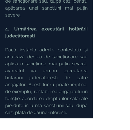
de sancționare sau, după caz, pentru 
aplicarea unei sancțiuni mai puțin 
severe.
4. Urmărirea executării hotărârii 
judecătorești
Dacă instanța admite contestația și 
anulează decizia de sancționare sau 
aplică o sancțiune mai puțin severă, 
avocatul va urmări executarea 
hotărârii judecătorești de către 
angajator. Acest lucru poate implica, 
de exemplu, restabilirea angajatului în 
funcție, acordarea drepturilor salariale 
pierdute în urma sancțiunii sau, după 
caz, plata de daune-interese.
IV. Concluzie