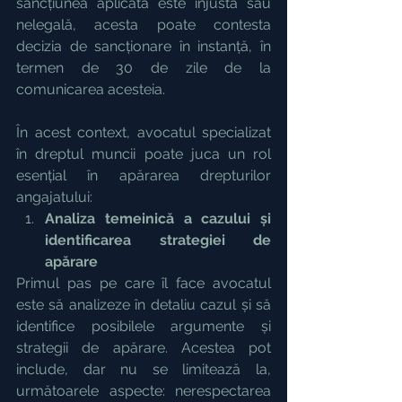
sancțiunea aplicată este injustă sau 
nelegală, acesta poate contesta 
decizia de sancționare în instanță, în 
termen de 30 de zile de la 
comunicarea acesteia.
În acest context, avocatul specializat 
în dreptul muncii poate juca un rol 
esențial în apărarea drepturilor 
angajatului:
Analiza temeinică a cazului și 
identificarea strategiei de 
apărare
Primul pas pe care îl face avocatul 
este să analizeze în detaliu cazul și să 
identifice posibilele argumente și 
strategii de apărare. Acestea pot 
include, dar nu se limitează la, 
următoarele aspecte: nerespectarea 