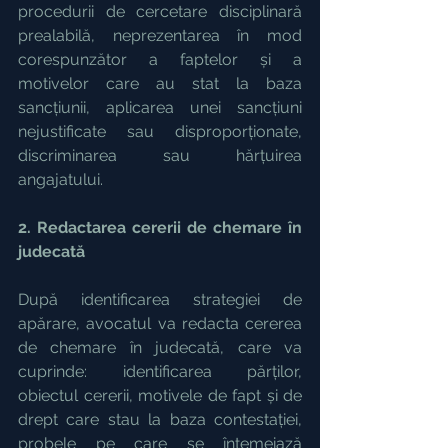
procedurii de cercetare disciplinară 
prealabilă, neprezentarea în mod 
corespunzător a faptelor și a 
motivelor care au stat la baza 
sancțiunii, aplicarea unei sancțiuni 
nejustificate sau disproporționate, 
discriminarea sau hărțuirea 
angajatului.
2. Redactarea cererii de chemare în 
judecată
După identificarea strategiei de 
apărare, avocatul va redacta cererea 
de chemare în judecată, care va 
cuprinde: identificarea părților, 
obiectul cererii, motivele de fapt și de 
drept care stau la baza contestației, 
probele pe care se întemeiază 