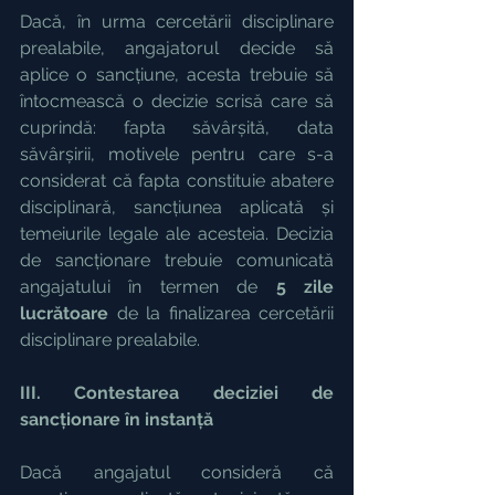
Dacă, în urma cercetării disciplinare 
prealabile, angajatorul decide să 
aplice o sancțiune, acesta trebuie să 
întocmească o decizie scrisă care să 
cuprindă: fapta săvârșită, data 
săvârșirii, motivele pentru care s-a 
considerat că fapta constituie abatere 
disciplinară, sancțiunea aplicată și 
temeiurile legale ale acesteia. Decizia 
de sancționare trebuie comunicată 
angajatului în termen de 
5 zile 
lucrătoare 
de la finalizarea cercetării 
disciplinare prealabile.
III. Contestarea deciziei de 
sancționare în instanță
Dacă angajatul consideră că 