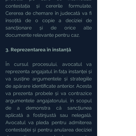
contestația și cererile formulate. 
Cererea de chemare în judecată va fi 
însoțită de o copie a deciziei de 
sancționare și de orice alte 
documente relevante pentru caz.
3. Reprezentarea în instanță
În cursul procesului, avocatul va 
reprezenta angajatul în fața instanței și 
va susține argumentele și strategiile 
de apărare identificate anterior. Acesta 
va prezenta probele și va contrazice 
argumentele angajatorului, în scopul 
de a demonstra că sancțiunea 
aplicată a fostinjustă sau nelegală. 
Avocatul va pleda pentru admiterea 
contestației și pentru anularea deciziei 