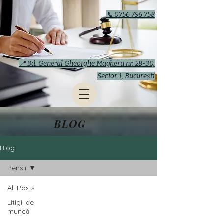
📞 0756 796 758
📍 Bd. General Gheorghe Magheru nr. 28-30,
Sector 1, București
BLOG
Blog
Pensii
All Posts
Litigii de
muncă