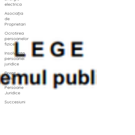
electrica
Asociația
de
Proprietari
Ocrotirea
persoanelor
fizice
Insolventa
persoanei
juridice
Drept
Penal
Persoane
Juridice
Succesiuni