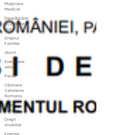
Malpraxis
Medical
Despăgubiri
accidente
auto
Dreptul
Familiei
divort
Executare
silita
Pensii
Obtinere
Cetatenie
Romana
Dept
bancar
Drept
imobiliar
Energie