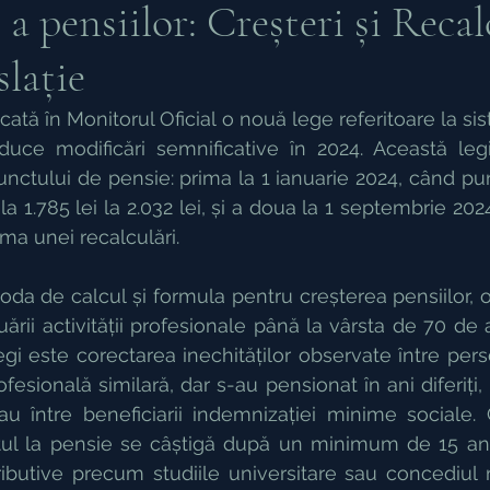
a pensiilor: Creșteri și Recal
lație
ația de Proprietari
Ocrotirea persoanelor fizice
cată în Monitorul Oficial o nouă lege referitoare la sis
oduce modificări semnificative în 2024. Această legi
ce
Drept Penal
Persoane Juridice
Succesi
unctului de pensie: prima la 1 ianuarie 2024, când pu
a 1.785 lei la 2.032 lei, și a doua la 1 septembrie 2024
rma unei recalculări.
oda de calcul și formula pentru creșterea pensiilor, o
uării activității profesionale până la vârsta de 70 de a
legi este corectarea inechităților observate între per
ofesională similară, dar s-au pensionat în ani diferiți,
au între beneficiarii indemnizației minime sociale. 
tul la pensie se câștigă după un minimum de 15 ani d
ibutive precum studiile universitare sau concediul m