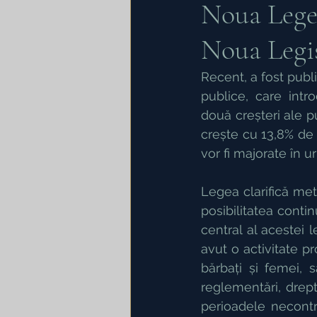
Noua Lege 
Noua Legis
Energie electrica
Asoci
Recent, a fost publi
publice, care intr
Insolventa persoanei juridi
două creșteri ale p
crește cu 13,8% de l
vor fi majorate în u
Legea clarifică met
posibilitatea contin
central al acestei 
avut o activitate pr
bărbați și femei, s
reglementări, drep
perioadele necontr