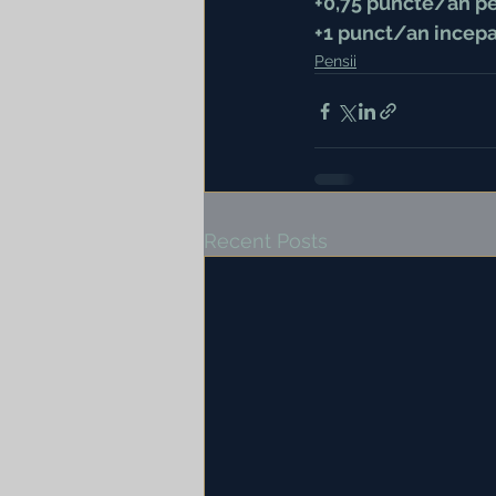
+0,75 puncte/an pen
+1 punct/an incepa
Pensii
Recent Posts