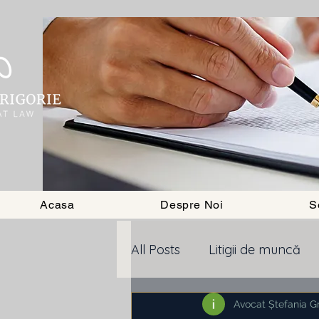
Acasa
Despre Noi
S
All Posts
Litigii de muncă
divort
Executare silita
Avocat Ștefania Gr