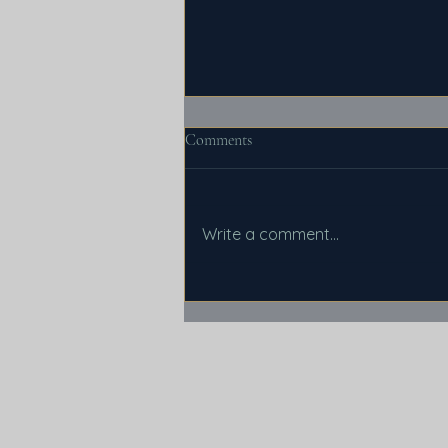
Comments
Write a comment...
Cum pot să contest decizia de
pensionare?