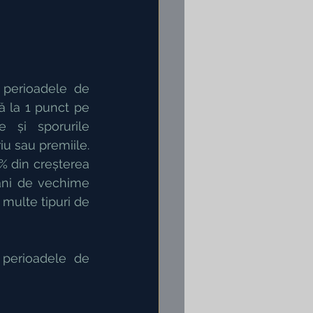
 perioadele de 
 la 1 punct pe 
 și sporurile 
u sau premiile. 
0% din creșterea 
ani de vechime 
multe tipuri de 
perioadele de 