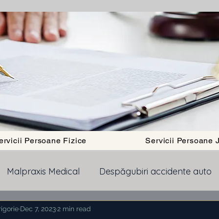
ervicii Persoane Fizice
Servicii Persoane J
Malpraxis Medical
Despăgubiri accidente auto
igorie
Pensii
Dec 7, 2023
Obtinere Cetatenie Romana
2 min read
Dept b