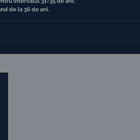
tru intervalul 31-35 de ani;
nd de la 36 de ani.