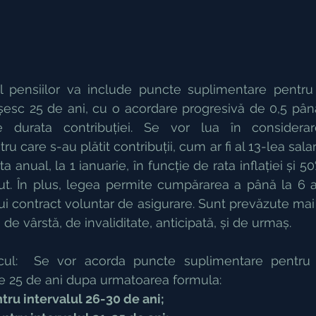
l pensiilor va include puncte suplimentare pentru
șesc 25 de ani, cu o acordare progresivă de 0,5 până
 durata contribuției. Se vor lua în considerare
care s-au plătit contribuții, cum ar fi al 13-lea salari
a anual, la 1 ianuarie, în funcție de rata inflației și 5
rut. În plus, legea permite cumpărarea a până la 6 
ui contract voluntar de asigurare. Sunt prevăzute mai 
 de vârstă, de invaliditate, anticipată, și de urmaș.
cul:  Se vor acorda puncte suplimentare pentru 
de 25 de ani dupa urmatoarea formula:
ru intervalul 26-30 de ani;