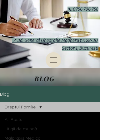
📞 0756 796 758
📍 Bd. General Gheorghe Magheru nr. 28-30,
Sector 1, București
BLOG
Blog
Dreptul Familiei
All Posts
Litigii de muncă
Malpraxis Medical