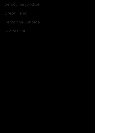
persoanei juridice
Drept Penal
Persoane Juridice
Succesiuni