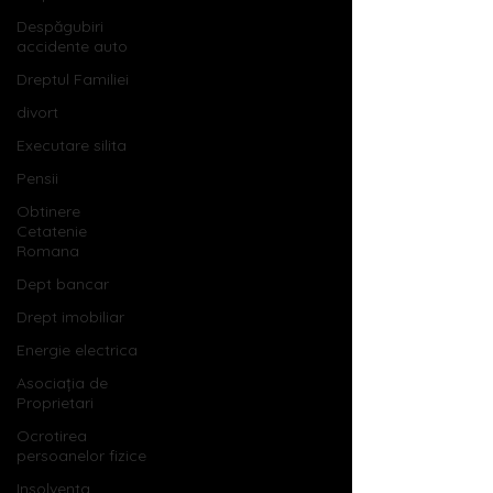
Despăgubiri
accidente auto
Dreptul Familiei
divort
Executare silita
Pensii
Obtinere
Cetatenie
Romana
Dept bancar
Drept imobiliar
Energie electrica
Asociația de
Proprietari
Ocrotirea
persoanelor fizice
Insolventa