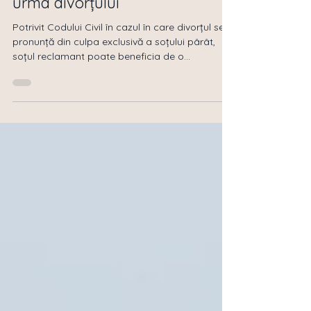
Prestația compensatorie în
urma divorțului
Potrivit Codului Civil în cazul în care divorțul se
pronunță din culpa exclusivă a soțului pârât,
soțul reclamant poate beneficia de o...