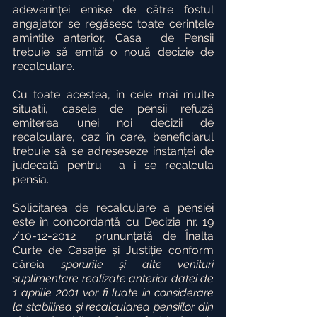
adeverinței emise de către fostul 
angajator se regăsesc toate cerințele 
amintite anterior, Casa  de Pensii 
trebuie să emită o nouă decizie de 
recalculare.
Cu toate acestea, în cele mai multe 
situații, casele de pensii refuză 
emiterea unei noi decizii de 
recalculare, caz în care, beneficiarul 
trebuie să se adreseseze instanței de 
judecată pentru  a i se recalcula 
pensia.
Solicitarea de recalculare a pensiei 
este în concordanță cu Decizia nr. 19 
/10-12-2012  prununțată de Înalta 
Curte de Casație și Justiție conform 
căreia 
sporurile și alte venituri 
suplimentare realizate anterior datei de 
1 aprilie 2001 vor fi luate în considerare 
la stabilirea și recalcularea pensiilor din 