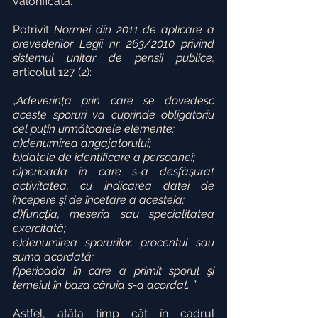
valorificată.
Potrivit 
Normei din 2011 de aplicare a 
prevederilor Legii nr. 263/2010 privind 
sistemul unitar de pensii publice, 
articolul 127 (2):
„Adeverinţa prin care se dovedesc 
aceste sporuri va cuprinde obligatoriu 
cel puţin următoarele elemente:
a)denumirea angajatorului;
b)datele de identificare a persoanei;
c)perioada în care s-a desfăşurat 
activitatea, cu indicarea datei de 
începere şi de încetare a acesteia;
d)funcţia, meseria sau specialitatea 
exercitată;
e)denumirea sporurilor, procentul sau 
suma acordată;
f)perioada în care a primit sporul şi 
temeiul în baza căruia s-a acordat. ”
Astfel, atâta timp cât în cadrul 