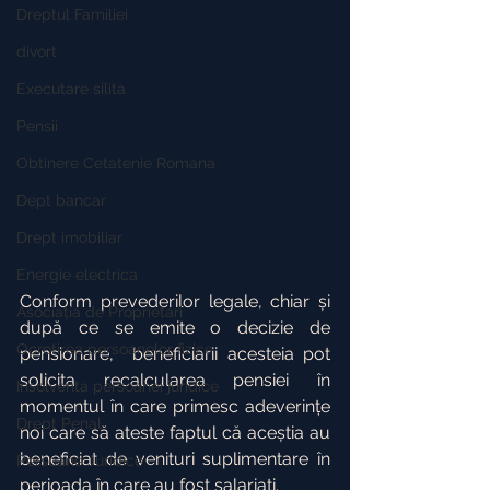
Dreptul Familiei
divort
Executare silita
Pensii
Obtinere Cetatenie Romana
Dept bancar
Drept imobiliar
Energie electrica
Conform prevederilor legale, chiar și 
Asociația de Proprietari
după ce se emite o decizie de 
Ocrotirea persoanelor fizice
pensionare,  beneficiarii acesteia pot 
solicita recalcularea pensiei în 
Insolventa persoanei juridice
momentul în care primesc adeverințe 
Drept Penal
noi care să ateste faptul că aceștia au 
beneficiat de venituri suplimentare în 
Persoane Juridice
perioada în care au fost salariați.