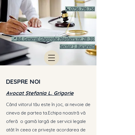
📞 0756 796 758
📍 Bd. General Gheorghe Magheru nr. 28-30,
Sector 1, București
DESPRE NOI
Avocat Ștefania L. Grigorie
​Când viitorul tău este în joc, ai nevoie de
cineva de partea ta.​Echipa noastră vă
oferă o gamă largă de servicii legale
atât în ceea ce privește acordarea de