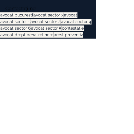
Contactați-ne!
avocat bucuresti
avocat sector 3
avocat
avocat sector 1
avocat sector 2
avocat sector 4
avocat sector 6
avocat sector 5
contestatie
avocat drept penal
retinere
arest preventiv
arest la domiciliu
control judiciar
cautiune
avocat drept penal bucuresti
infractiune
masura preventiva
contestatie masura preventiva
urmarire penala
dosar penal
cum contest masura arestului
inlocuire arest la domiciliu
Drept Penal
See All
Recent Posts