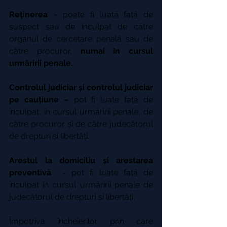
Reținerea
 – poate fi luată față de 
suspect sau de inculpat de către 
organul de cercetare penală sau de 
către procuror, 
numai în cursul 
urmăririi penale.
Controlul judiciar și controlul judiciar 
pe cauțiune –
 pot fi luate față de 
inculpat, în cursul urmăririi penale, de 
către procuror și de către judecătorul 
de drepturi și libertăți.
Arestul la domiciliu și arestarea 
preventivă 
 - pot fi luate față de 
inculpat în cursul urmăririi penale de 
judecătorul de drepturi și libertăți.
Împotriva încheierilor prin care 