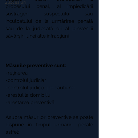
Succesiuni
procesului penal, al împiedicării 
sustragerii suspectului sau 
inculpatului de la urmărirea penală 
sau de la judecată ori al prevenirii 
săvârșirii unei alte infracțiuni.
Măsurile preventive sunt:
-reținerea
-controlul judiciar
-controlul judiciar pe cauțiune
-arestul la domiciliu
-arestarea preventivă.
Asupra măsurilor preventive se poate 
dispune în timpul urmăririi penale 
astfel: