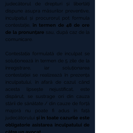
judecătorul de drepturi și libertăți 
dispune asupra măsurilor preventive, 
inculpatul și procurorul pot formula 
contestație, 
în termen de 48 de ore 
de la pronunțare
 sau, după caz de la 
comunicare.
Contestația formulată de inculpat se 
soluționează în termen de 5 zile de la 
înregistrare, iar soluționarea 
contestației se realizează în prezența 
inculpatului, în afară de cazul când 
acesta lipsește nejustificat, este 
dispărut, se sustrage ori din cauza 
stării de sănătate / din cauze de forță 
majoră nu poate fi adus în față 
judecătorului 
și în toate cazurile este 
obligatorie asistarea inculpatului de 
către un avocat.