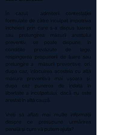
În cazul  admiterii contestației 
formulate de către inculpat împotriva 
încheierii prin care s-a dispus luarea 
sau prelungirea măsurii arestului 
preventiv, se poate dispune, în 
condițiile prevăzute de lege, 
respingerea propunerii de luare sau 
prelungire a  măsurii preventive, ori, 
după caz, înlocuirea acesteia cu altă 
măsura preventivă mai ușoară și, 
după caz punerea de îndată în 
libertate a inculpatului, dacă nu este 
arestat în altă cauză.
Vreți să aflați mai multe informații 
despre ce presupune urmărirea 
penală și cum vă putem ajuta?