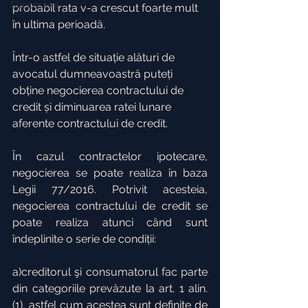
Succesiuni
probabil rata v-a crescut foarte mult 
în ultima perioadă.
Într-o astfel de situație alături de 
avocatul dumneavoastră puteți 
obține negocierea contractului de 
credit și diminuarea ratei lunare 
aferente contractului de credit.
În cazul contractelor ipotecare, 
negocierea se poate realiza în baza 
Legii 77/2016. Potrivit acesteia, 
negocierea contractului de credit se 
poate realiza atunci când sunt 
îndeplinite o serie de condiții:
a)creditorul şi consumatorul fac parte 
din categoriile prevăzute la art. 1 alin. 
(1), astfel cum acestea sunt definite de 