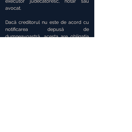
executor judecătoresc, notar sau 
avocat.
Dacă creditorul nu este de acord cu 
notificarea depusă de 
dumneavoastră, acesta are obligația 
ca în termen de 10 zile de la momentul 
primirii notificării să o conteste la 
instanța competentă.
Astfel, dacă  v-a crescut rata lunară și 
doriți micșorarea acesteia, contactați-
ne pentru a vă ajuta!
avocat bucuresti
avocat sector 3
avocat drept bancar
avocat banca
micsorare rate
crestere rata
crestere ROBOR
negociere contract de credit
majorare rata
ROBOR
Executare silita
Dept bancar