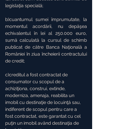
legislaţia specială;
b)cuantumul sumei împrumutate, la 
momentul acordării, nu depăşea 
echivalentul în lei al 250.000 euro, 
sumă calculată la cursul de schimb 
publicat de către Banca Naţională a 
României în ziua încheierii contractului 
de credit;
c)creditul a fost contractat de 
consumator cu scopul de a 
achiziţiona, construi, extinde, 
moderniza, amenaja, reabilita un 
imobil cu destinaţie de locuinţă sau, 
indiferent de scopul pentru care a 
fost contractat, este garantat cu cel 
puţin un imobil având destinaţia de 