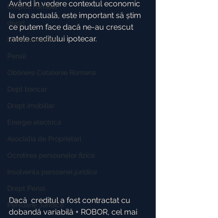
Având în vedere contextul economic 
Dreptul Familiei
la ora actuală, este important să știm 
divort
ce putem face dacă ne-au crescut 
ratele creditului ipotecar.
Executare silita
Pensii
Obtinere Cetatenie Romana
Dept bancar
Drept imobiliar
Energie electrica
Asociația de Proprietari
Ocrotirea persoanelor fizice
Insolventa persoanei juridice
Drept Penal
Dacă  creditul a fost contractat cu 
Persoane Juridice
dobandă variabilă + ROBOR, cel mai 