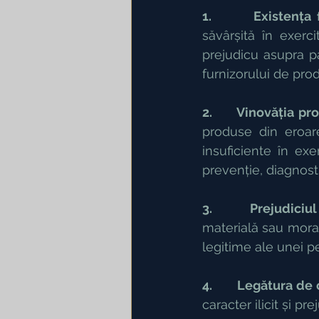
1.    
Existența f
săvârșită în exerc
prejudicu asupra pa
furnizorului de prod
2.       Vinovăția pr
produse din eroare
insuficiente în exe
prevenție, diagnost
3.       Prejudiciu
materială sau morală
legitime ale unei p
4.       Legătura de
caracter ilicit și pr