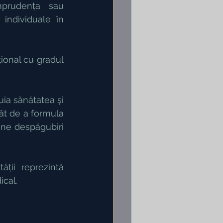
mprudența sau 
individuale în 
ional cu gradul 
ia sănătatea și 
ât de a formula 
ine despăgubiri 
ții  reprezintă 
ical.