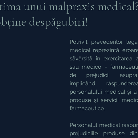
ctima unui malpraxis medical
bține despăgubiri!
ația de Proprietari
Ocrotirea persoanelor fizice
Potrivit prevederilor lega
ce
Drept Penal
Persoane Juridice
Succesi
medical reprezintă eroare
săvârșită în exercitarea a
sau medico – farmaceutic
de prejudicii asupra 
implicând răspunder
personalului medical și a 
produse și servicii medica
farmaceutice.
Personalul medical răspund
prejudiciile produse din