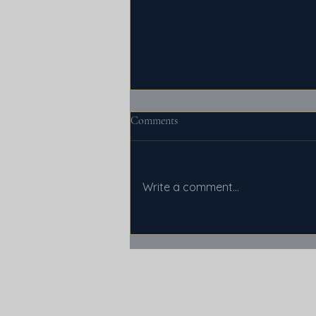
Comments
Write a comment...
Ce trebuie să știm despre
malpraxis și când putem obține
despăgubiri?