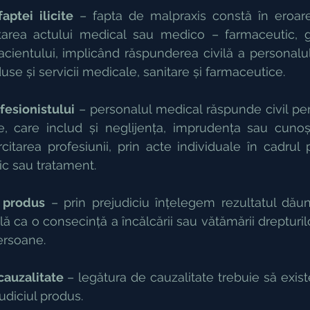
aptei ilicite
 – fapta de malpraxis constă în eroare
itarea actului medical sau medico – farmaceutic, 
cientului, implicând răspunderea civilă a personalul
use și servicii medicale, sanitare și farmaceutice.
ofesionistului
 – personalul medical răspunde civil pent
, care includ și neglijența, imprudența sau cunoș
rcitarea profesiunii, prin acte individuale în cadrul 
ic sau tratament.
l produs
 – prin prejudiciu înțelegem rezultatul dăun
 ca o consecință a încălcării sau vătămării drepturilor 
ersoane.
 cauzalitate
 – legătura de cauzalitate trebuie să existe
ejudiciul produs.