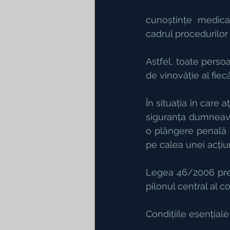
cunoștințe medicale
cadrul procedurilor
Astfel, toate perso
de vinovăție al fiecă
În situația în care 
siguranța dumneavoa
o plângere penală î
pe calea unei acțiun
Legea 46/2006 preve
pilonul central al c
Condițiile esențiale