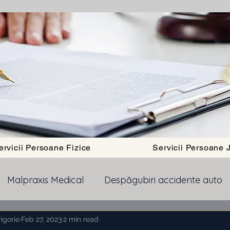
ervicii Persoane Fizice
Servicii Persoane J
Malpraxis Medical
Despăgubiri accidente auto
igorie
Pensii
Feb 27, 2023
Obtinere Cetatenie Romana
2 min read
Dept b