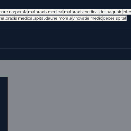
mare corporala
malpraxis medical
malpraxis
medical
despagubiri
inte
malpraxis medical
spital
daune morale
vinovatie medic
deces spital