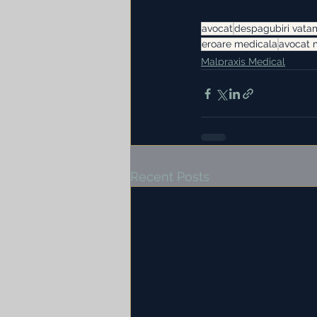
avocat
despagubiri vata
eroare medicala
avocat 
Malpraxis Medical
Recent Posts