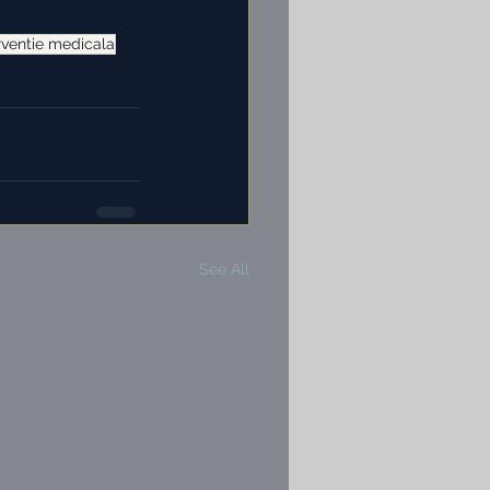
rventie medicala
See All