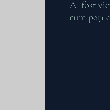
Ai fost vi
cum poți o
Energie electrica
Asoci
Insolventa persoanei juridi