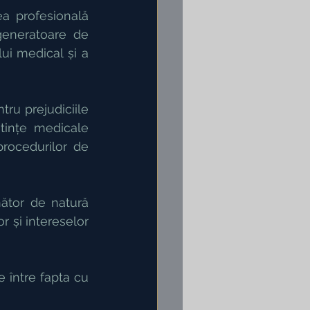
a profesională 
generatoare de 
ui medical și a 
ru prejudiciile 
tințe medicale 
procedurilor de 
ător de natură 
și intereselor  
 între fapta cu 