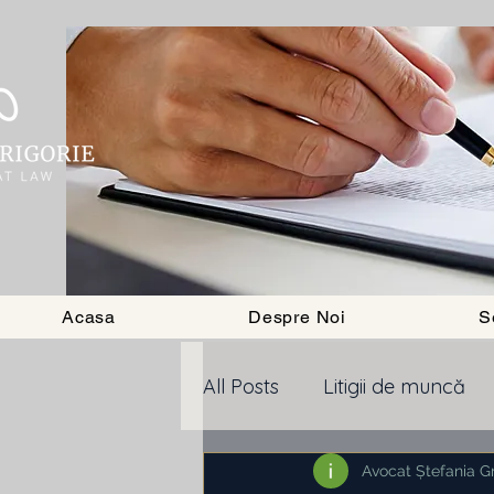
Acasa
Despre Noi
S
All Posts
Litigii de muncă
divort
Executare silita
Avocat Ștefania Gr