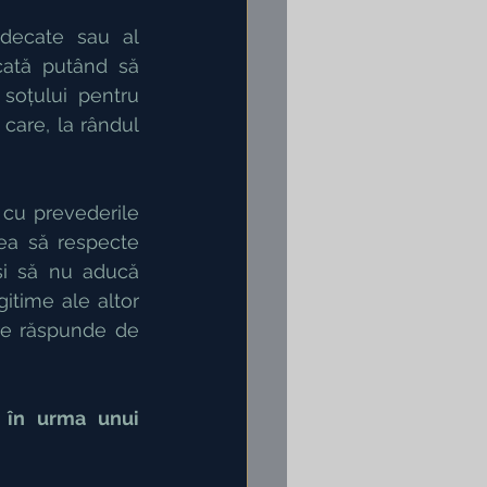
udecate sau al 
cată putând să 
 soțului pentru 
care, la rândul 
cu prevederile 
rea să respecte 
și să nu aducă 
gitime ale altor 
re răspunde de 
 în urma unui 