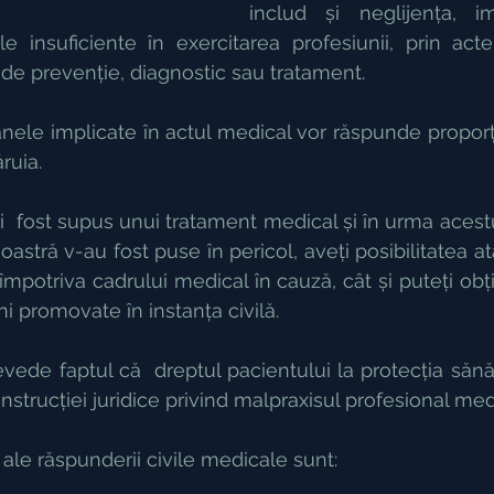
includ și neglijența, i
 insuficiente în exercitarea profesiunii, prin acte 
 de prevenție, diagnostic sau tratament.
anele implicate în actul medical vor răspunde proporț
ruia.
ați  fost supus unui tratament medical și în urma acestu
stră v-au fost puse în pericol, aveți posibilitatea at
mpotriva cadrului medical în cauză, cât și puteți obț
i promovate în instanța civilă.
de faptul că  dreptul pacientului la protecția sănătă
onstrucției juridice privind malpraxisul profesional med
 ale răspunderii civile medicale sunt: