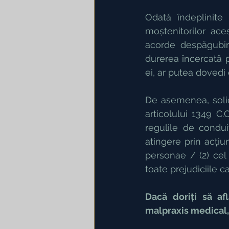
Odată îndeplinite
moștenitorilor ac
acorde despăgubiri 
durerea încercată p
ei, ar putea dovedi 
De asemenea, solic
articolului 1349 C.
regulile de condu
atingere prin acțiun
personae / (2) cel
toate prejudiciile c
Dacă doriți să af
malpraxis medical, 