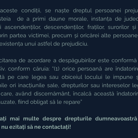
 aceste condiții, se naște dreptul persoanei prej
esteia  de a primi daune morale, instanța de jude
ascendenților, descendenților, fraților, surorilor și
rin partea victimei, precum și oricărei alte persoane 
existența unui astfel de prejudiciu.
itarea de acordare a despăgubirilor este conformă 
Civ. conform căruia: “(1) orice persoană are îndatori
ită pe care legea sau obiceiul locului le impune 
ile ori inacțiunile sale, drepturilor sau intereselor le
 care, având discernământ, încalcă această îndatori
auzate, fiind obligat să le repare”
lați mai multe despre drepturile dumneavoastră
nu ezitați să ne contactați!