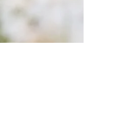
Avocat Ștefania Grigorie
May 24, 2023
4 min read
Drept Penal
Redescoperirea Libertății: