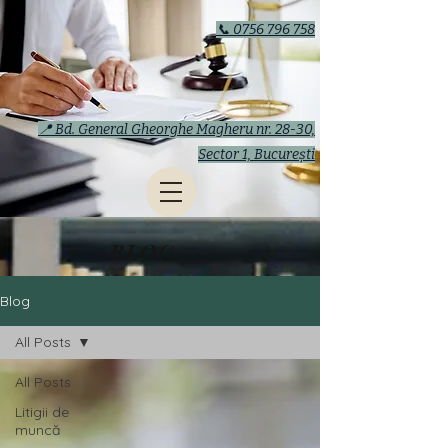
📞 0756 796 758
📍 Bd. General Gheorghe Magheru nr. 28-30,
Sector 1, București
BLOG
Blog
All Posts
All Posts
Litigii de
muncă