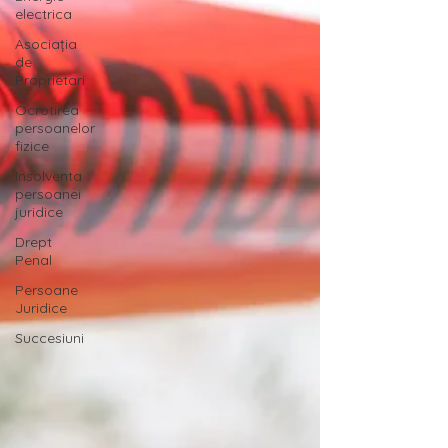
electrica
Asociația
de
Proprietari
Ocrotirea
persoanelor
fizice
Insolventa
persoanei
juridice
Drept
Penal
Persoane
Juridice
Succesiuni