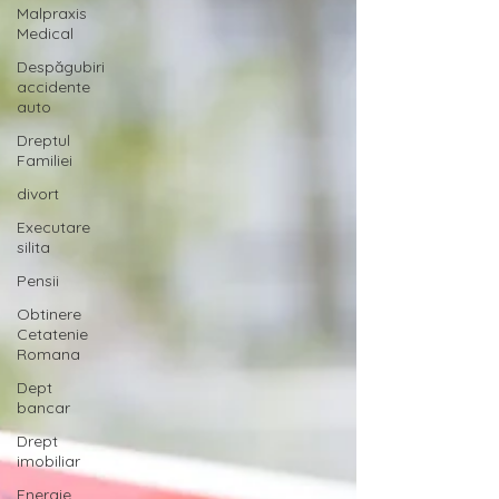
Malpraxis
Medical
Despăgubiri
accidente
auto
Dreptul
Familiei
divort
Executare
silita
Pensii
Obtinere
Cetatenie
Romana
Dept
bancar
Drept
imobiliar
Energie