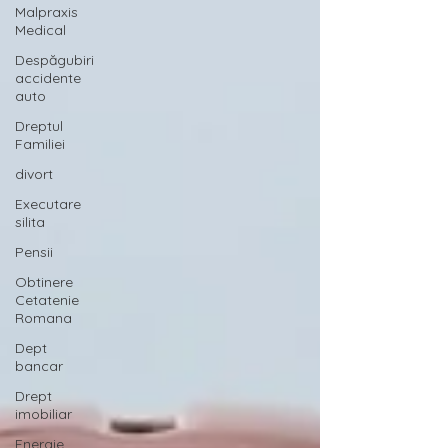
Malpraxis
Medical
Despăgubiri
accidente
auto
Dreptul
Familiei
divort
Executare
silita
Pensii
Obtinere
Cetatenie
Romana
Dept
bancar
Drept
imobiliar
Energie