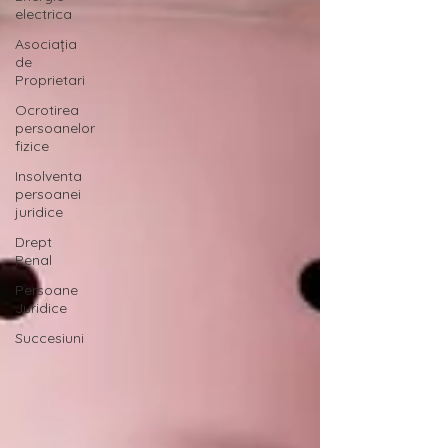
electrica
Asociația
de
Proprietari
Ocrotirea
persoanelor
fizice
Insolventa
persoanei
juridice
Drept
Penal
Persoane
Juridice
Succesiuni