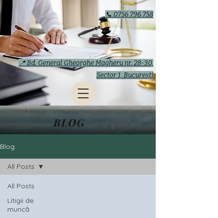
📞 0756 796 758
📍 Bd. General Gheorghe Magheru nr. 28-30,
Sector 1, București
BLOG
Blog
All Posts
All Posts
Litigii de
muncă