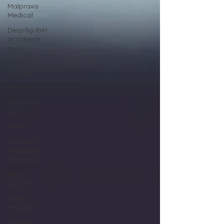
Malpraxis
Medical
Despăgubiri
accidente
auto
Dreptul
Familiei
divort
Executare
silita
Pensii
Obtinere
Cetatenie
Romana
Dept
bancar
Drept
imobiliar
Energie