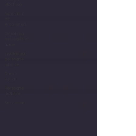
electrica
Asociația
de
Proprietari
Ocrotirea
persoanelor
fizice
Insolventa
persoanei
juridice
Drept
Penal
Persoane
Juridice
Succesiuni