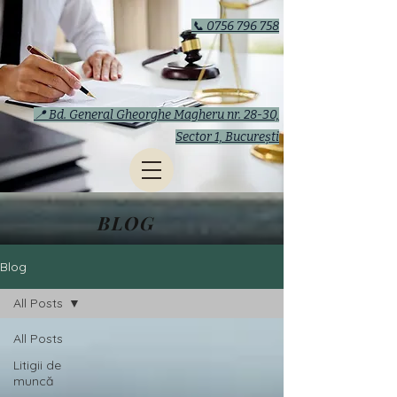
📞 0756 796 758
📍 Bd. General Gheorghe Magheru nr. 28-30,
Sector 1, București
BLOG
Blog
All Posts
All Posts
Litigii de
muncă