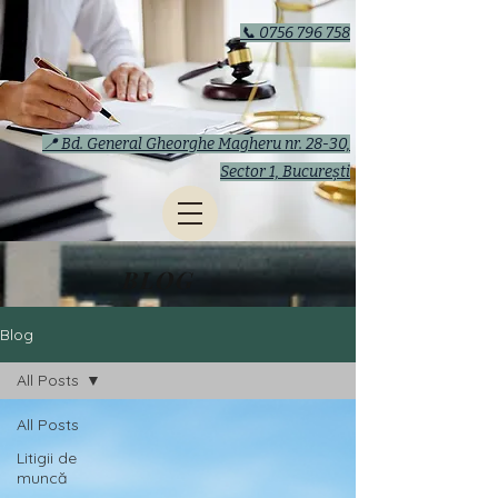
📞 0756 796 758
📍 Bd. General Gheorghe Magheru nr. 28-30,
Sector 1, București
BLOG
Blog
All Posts
All Posts
Litigii de
muncă