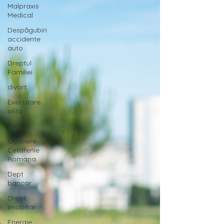
Malpraxis
Medical
Despăgubiri
accidente
auto
Dreptul
Familiei
divort
Executare
silita
Pensii
Obtinere
Cetatenie
Romana
Dept
bancar
Drept
imobiliar
Energie