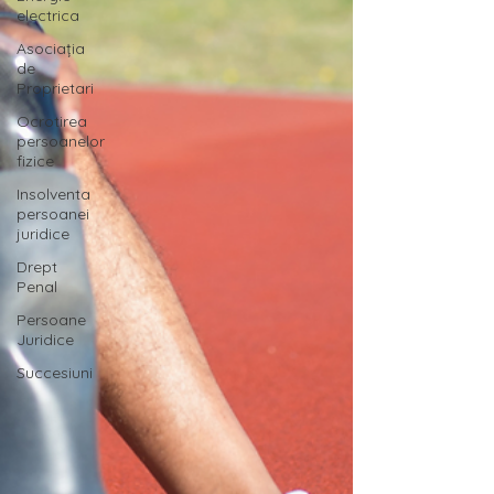
electrica
Asociația
de
Proprietari
Ocrotirea
persoanelor
fizice
Insolventa
persoanei
juridice
Drept
Penal
Persoane
Juridice
Succesiuni