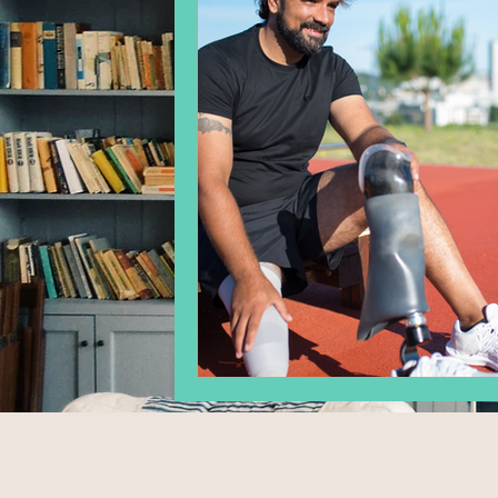
divort
Executare silita
Energie electrica
Asociația
Insolventa persoanei juridice