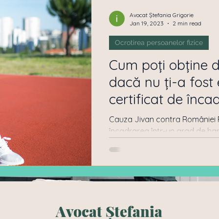
Pensii
Obtinere Cetatenie Romana
Dept ban
Avocat Ștefania Grigorie
Jan 19, 2023
2 min read
Ocrotirea persoanelor fizice
 de Proprietari
Ocrotirea persoanelor fizice
Cum poți obține 
dacă nu ți-a fost eliberat un
Drept Penal
Persoane Juridice
Succesiuni
certificat de înca
de handic
Cauza Jivan contra României Po
încadrarea într-un grad de ha
către comisiile de...
Avocat Ștefania