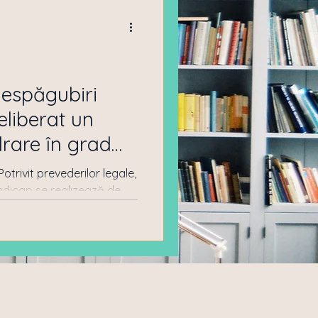
car
Drept imobiliar
despăgubiri
drare în grad
trivit prevederilor legale,
ndicap se realizează de