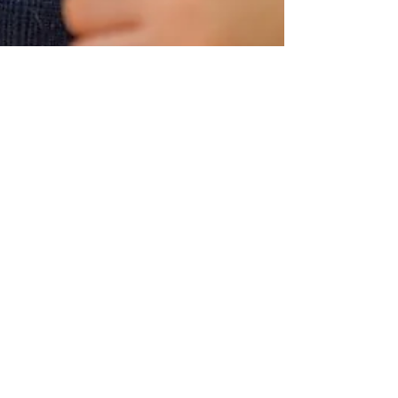
Avocat Ștefania Grigorie
Oct 27, 2022
2 min read
Dreptul Familiei
Modificarea pensiei de
întreținere a copilului în urma