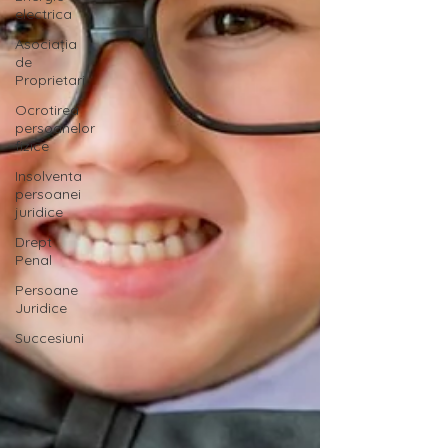
electrica
Asociația
de
Proprietari
Ocrotirea
persoanelor
fizice
Insolventa
persoanei
juridice
Drept
Penal
Persoane
Juridice
Succesiuni