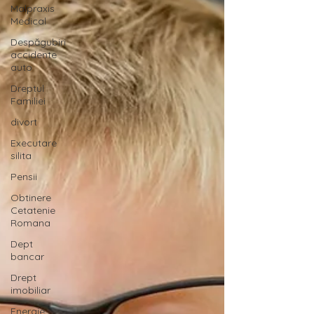
Malpraxis
Medical
Despăgubiri
accidente
auto
Dreptul
Familiei
divort
Executare
silita
Pensii
Obtinere
Cetatenie
Romana
Dept
bancar
Drept
imobiliar
Energie