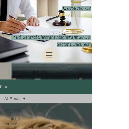
📞 0756 796 758
📍 Bd. General Gheorghe Magheru nr. 28-30,
Sector 1, București
BLOG
Blog
All Posts
All Posts
Litigii de
muncă