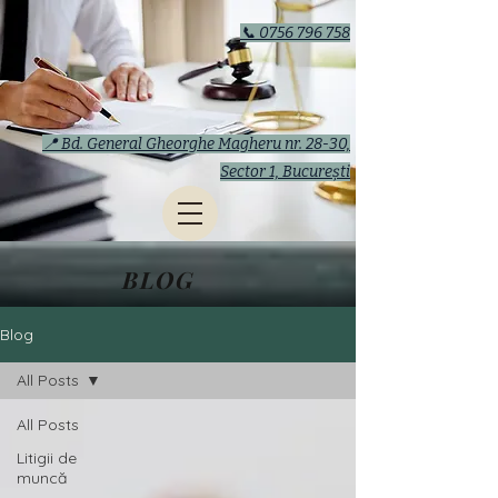
📞 0756 796 758
📍 Bd. General Gheorghe Magheru nr. 28-30,
Sector 1, București
BLOG
Blog
All Posts
All Posts
Litigii de
muncă