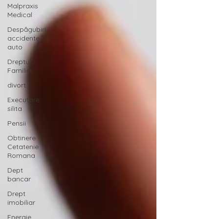
Malpraxis
Medical
Despăgubiri
accidente
auto
Dreptul
Familiei
divort
Executare
silita
Pensii
Obtinere
Cetatenie
Romana
Dept
bancar
Drept
imobiliar
Energie