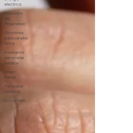
electrica
Asociația
de
Proprietari
Ocrotirea
persoanelor
fizice
Insolventa
persoanei
juridice
Drept
Penal
Persoane
Juridice
Succesiuni