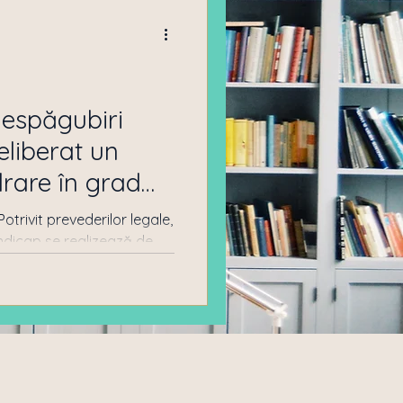
car
Drept imobiliar
despăgubiri
drare în grad
trivit prevederilor legale,
ndicap se realizează de