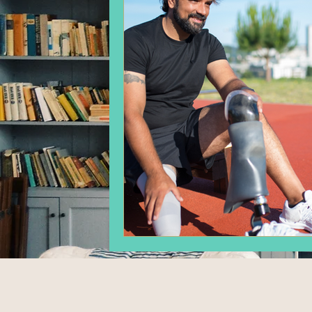
divort
Executare silita
Energie electrica
Asociația
Insolventa persoanei juridice