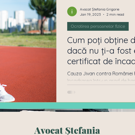
Pensii
Obtinere Cetatenie Romana
Dept ban
Avocat Ștefania Grigorie
Jan 19, 2023
2 min read
Ocrotirea persoanelor fizice
 de Proprietari
Ocrotirea persoanelor fizice
Cum poți obține 
dacă nu ți-a fost eliberat un
Drept Penal
Persoane Juridice
Succesiuni
certificat de înca
de handic
Cauza Jivan contra României Po
încadrarea într-un grad de ha
către comisiile de...
Avocat Ștefania