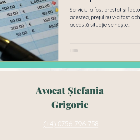
Serviciul a fost prestat și fac
acestea, prețul nu v-a fost achi
această situație se naște...
Avocat Ștefania
Grigorie
(+4) 0756 796 758