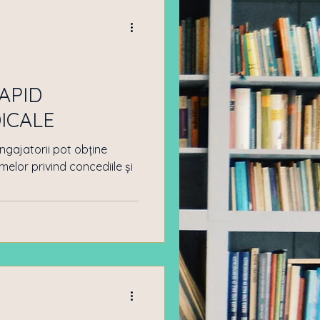
car
Drept imobiliar
APID
ICALE
angajatorii pot obține
lor privind concediile și