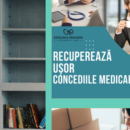
divort
Executare silita
Energie electrica
Asociația
Insolventa persoanei juridice