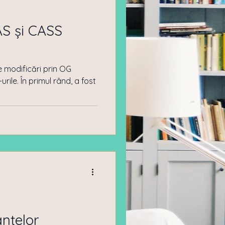
AS și CASS
e modificări prin OG
rile. În primul rând, a fost
nțelor