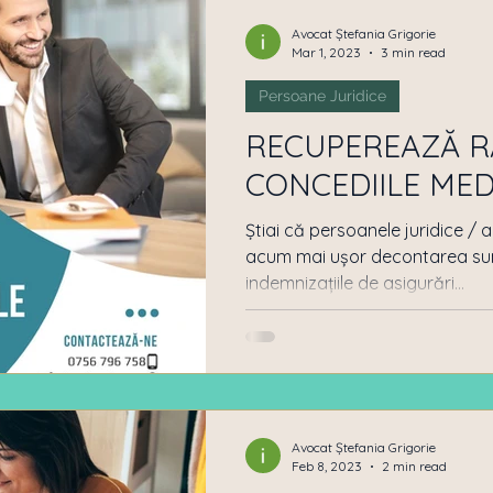
Pensii
Obtinere Cetatenie Romana
Dept ban
Avocat Ștefania Grigorie
Mar 1, 2023
3 min read
Persoane Juridice
 de Proprietari
Ocrotirea persoanelor fizice
RECUPEREAZĂ R
CONCEDIILE MED
Drept Penal
Persoane Juridice
Succesiuni
Știai că persoanele juridice / 
acum mai ușor decontarea sume
indemnizațiile de asigurări...
Avocat Ștefania Grigorie
Feb 8, 2023
2 min read