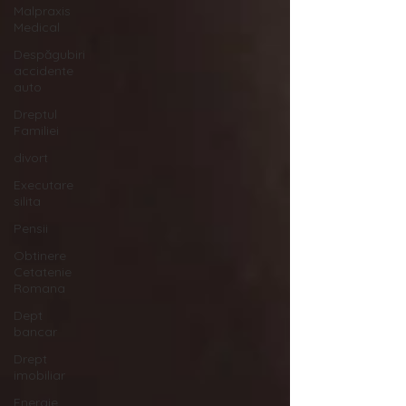
Malpraxis
Medical
Despăgubiri
accidente
auto
Dreptul
Familiei
divort
Executare
silita
Pensii
Obtinere
Cetatenie
Romana
Dept
bancar
Drept
imobiliar
Energie