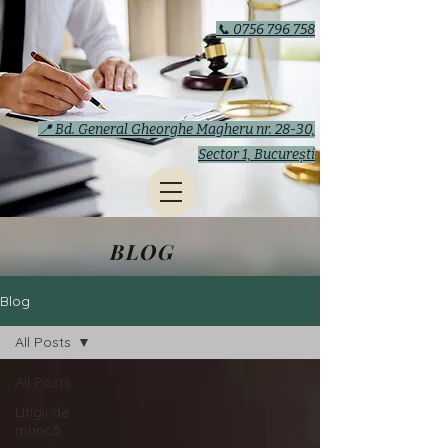
📞 0756 796 758
📍 Bd. General Gheorghe Magheru nr. 28-30,
Sector 1, București
BLOG
Blog
All Posts
All Posts
Litigii de
muncă