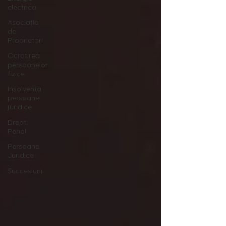
electrica
Asociația
de
Proprietari
Ocrotirea
persoanelor
fizice
Insolventa
persoanei
juridice
Drept
Penal
Persoane
Juridice
Succesiuni