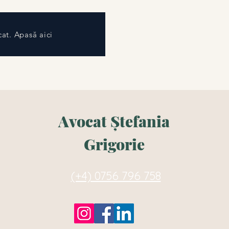
at. Apasă aici
Avocat Ștefania
Grigorie
(+4) 0756 796 758