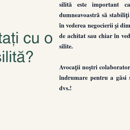
silită este important c
dumneavoastră să stabiliți
în vederea negocierii și di
ați cu o
de achitat sau chiar în ved
silite.
ilită?
Avocații noștri colaborato
îndrumare pentru a găsi s
dvs.!