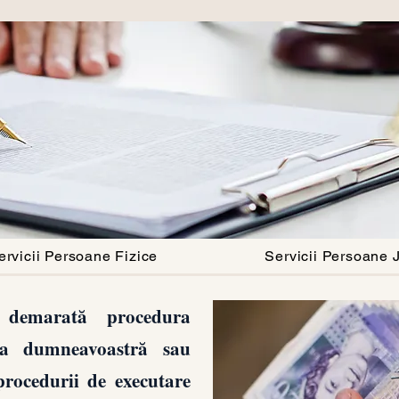
ervicii Persoane Fizice
Servicii Persoane J
demarată procedura
riva dumneavoastră sau
procedurii de executare