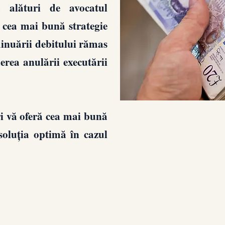
a alături de avocatul
 cea mai bună strategie
minuării debitului rămas
erea anulării executării
ri vă oferă cea mai bună
oluția optimă în cazul