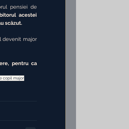
rul pensiei de 
bitorul acestei 
au scăzut.
ul devenit major 
ere, pentru ca 
e copil major