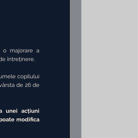
e o majorare a 
de întreținere.
umele copilului 
vârsta de 26 de 
 unei acțiuni 
poate modifica 