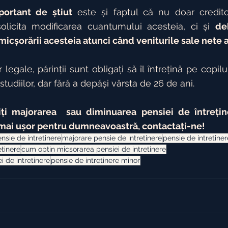
portant de știut
 este și faptul că nu doar credito
solicita modificarea cuantumului acesteia, ci și 
de
l micșorării acesteia atunci când veniturile sale nete 
r legale, părinții sunt obligați să îl întrețină pe copil
tudiilor, dar fără a depăși vârsta de 26 de ani.
iți majorarea  sau diminuarea pensiei de întrețin
t mai ușor pentru dumneavoastră, contactați-ne!
nsie de intretinere
majorare pensie de intretinere
pensie de intretiner
etinere
cum obtin micsorarea pensiei de intretinere
i de intretinere
pensie de intretinere minor