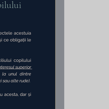
ilului
ectele acestuia 
uni
 ce obligații le 
ului copilului 
nteresul superior 
 la unul dintre 
i sau alte rude).
 acesta, dar și 