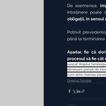
De asemenea, 
im
întreținere poate 
obligații, în sensu
Potrivit prevederilo
până la terminarea s
Așadar, fie că dor
procesul să fie câ
avocat dreptul familiei
pe
diminuare pensie de intr
cum obtin marirea pensie
Dreptul Familiei