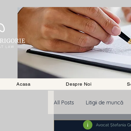
Acasa
Despre Noi
S
All Posts
Litigii de muncă
divort
Executare silita
Avocat Ștefania Gr