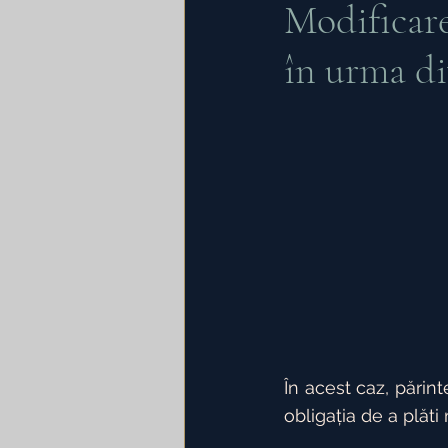
Modificare
în urma di
Energie electrica
Asoci
Insolventa persoanei juridi
În acest caz, părint
obligația de a plăti