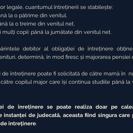
r legale, cuantumul întreținerii se stabilește:
nă la o pătrime din venitul.
ână la o treime din venitul net.
 mulți copii: până la jumătate din venitul net.
ărintele debitor al obligației de întreținere obțin
venituri, determină, în mod firesc și majorarea pensiei 
 de întreținere poate fi solicitată de către mamă în  n
către copilul major care își continua studiile până la 
ei de înreținere se poate realiza doar pe calea
e instanței de judecată, aceasta fiind singura care 
de întreținere
.