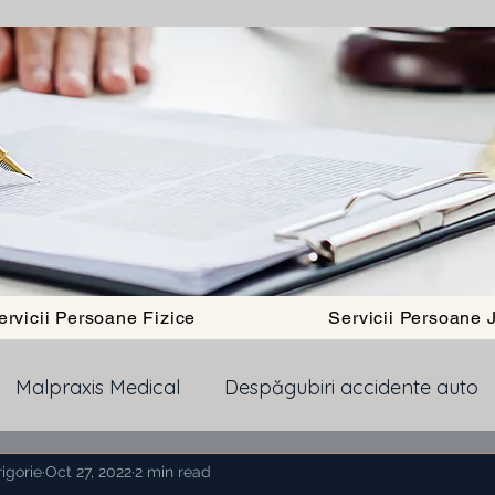
ervicii Persoane Fizice
Servicii Persoane J
Malpraxis Medical
Despăgubiri accidente auto
igorie
Pensii
Oct 27, 2022
Obtinere Cetatenie Romana
2 min read
Dept b