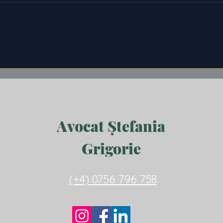
Prestația compensatorie în urma
divorțului
Avocat Ștefania
Grigorie
(+4) 0756 796 758