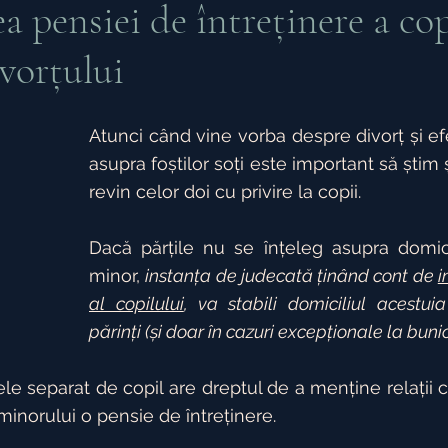
a pensiei de întreținere a cop
vorțului
ația de Proprietari
Ocrotirea persoanelor fizice
Atunci când vine vorba despre divorț și ef
ce
Drept Penal
Persoane Juridice
Succesi
asupra foștilor soți este important să știm și
revin celor doi cu privire la copii.
Dacă părțile nu se înțeleg asupra domicili
minor, 
instanța de judecată ținând cont de 
i
al copilului
, va stabili domiciliul acestuia
părinți (și doar în cazuri excepționale la bunic
ele separat de copil are dreptul de a menține relații cu
 minorului o pensie de întreținere. 