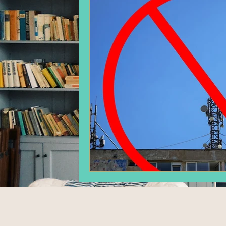
divort
Executare silita
Energie electrica
Asociația
Insolventa persoanei juridice