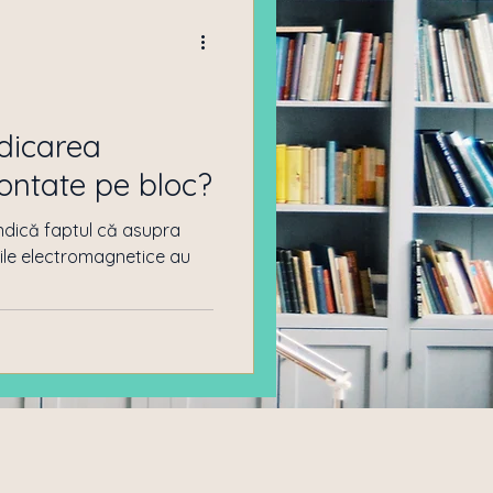
car
Drept imobiliar
dicarea
ntate pe bloc?
 indică faptul că asupra
ile electromagnetice au